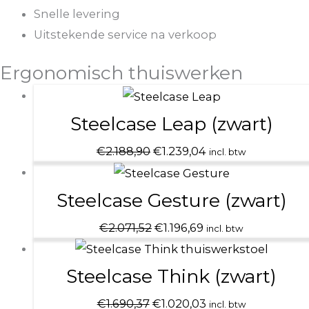
Snelle levering
Uitstekende service na verkoop
Ergonomisch thuiswerken
Oorspronkelijke
Huidige
prijs
prijs
Steelcase Leap (zwart)
was:
is:
€
2.188,90
€
1.239,04
incl. btw
€2.188,90.
€1.239,04.
Oorspronkelijke
Huidige
prijs
prijs
Steelcase Gesture (zwart)
was:
is:
€
2.071,52
€
1.196,69
incl. btw
€2.071,52.
€1.196,69.
Oorspronkelijke
Huidige
prijs
prijs
Steelcase Think (zwart)
was:
is:
€
1.690,37
€
1.020,03
incl. btw