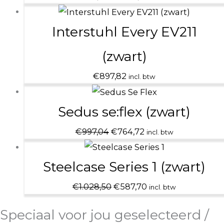
€1.690,37.
€1.020,03.
Interstuhl Every EV211
(zwart)
€
897,82
incl. btw
Oorspronkelijke
Huidige
prijs
prijs
Sedus se:flex (zwart)
was:
is:
€
997,04
€
764,72
incl. btw
€997,04.
€764,72.
Oorspronkelijke
Huidige
prijs
prijs
Steelcase Series 1 (zwart)
was:
is:
€
1.028,50
€
587,70
incl. btw
€1.028,50.
€587,70.
Speciaal voor jou geselecteerd /