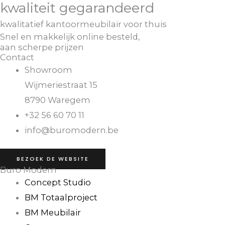
kwaliteit gegarandeerd​
kwalitatief kantoormeubilair voor thuis
Snel en makkelijk online besteld,
aan scherpe prijzen
Contact
Showroom
Wijmeriestraat 15
8790 Waregem
+32 56 60 70 11
info@buromodern.be
BEZOEK DE WEBSITE
Buro Modern
Concept Studio
BM Totaalproject
BM Meubilair