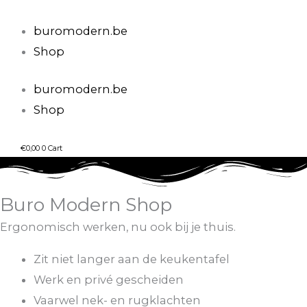
Spring
naar
buromodern.be
de
Shop
inhoud
buromodern.be
Shop
€
0,00
0
Cart
Buro Modern Shop
Ergonomisch werken, nu ook bij je thuis.
Zit niet langer aan de keukentafel
Werk en privé gescheiden
Vaarwel nek- en rugklachten